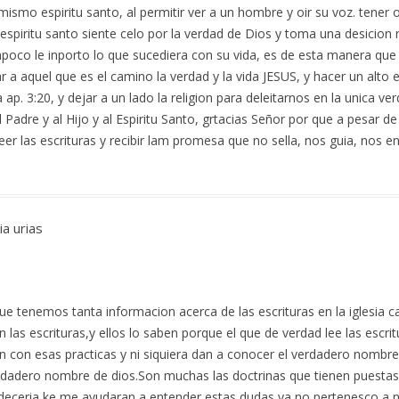
 mismo espiritu santo, al permitir ver a un hombre y oir su voz. tener 
l espiritu santo siente celo por la verdad de Dios y toma una desicion
mpoco le inporto lo que sucediera con su vida, es de esta manera que
a aquel que es el camino la verdad y la vida JESUS, y hacer un alto 
a ap. 3:20, y dejar a un lado la religion para deleitarnos en la unica v
al Padre y al Hijo y al Espiritu Santo, grtacias Señor por que a pesar d
eer las escrituras y recibir lam promesa que no sella, nos guia, nos
a urias
ue tenemos tanta informacion acerca de las escrituras en la iglesia 
 las escrituras,y ellos lo saben porque el que de verdad lee las esc
 con esas practicas y ni siquiera dan a conocer el verdadero nombre
verdadero nombre de dios.Son muchas las doctrinas que tienen puesta
deceria ke me ayudaran a entender estas dudas ya no pertenesco a 