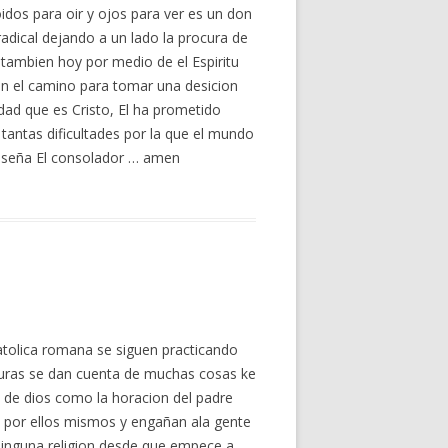
oidos para oir y ojos para ver es un don
 radical dejando a un lado la procura de
 tambien hoy por medio de el Espiritu
en el camino para tomar una desicion
erdad que es Cristo, El ha prometido
e tantas dificultades por la que el mundo
 enseña El consolador … amen
catolica romana se siguen practicando
rituras se dan cuenta de muchas cosas ke
 de dios como la horacion del padre
s por ellos mismos y engañan ala gente
ninguna religion,desde que empece a