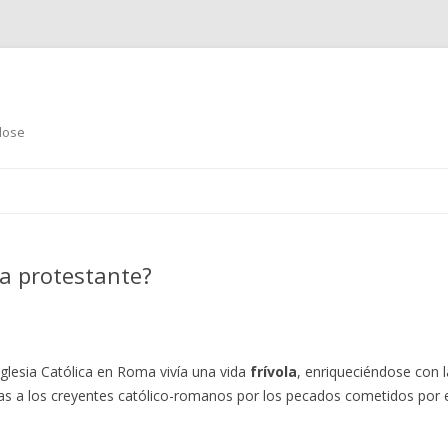
dose
Skip
to
content
ia protestante?
 Iglesia Católica en Roma vivía una vida
frívola
, enriqueciéndose con la
s a los creyentes católico-romanos por los pecados cometidos por el