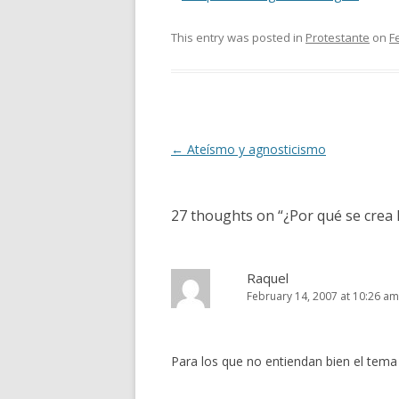
This entry was posted in
Protestante
on
F
Post
←
Ateísmo y agnosticismo
navigation
27 thoughts on “
¿Por qué se crea 
Raquel
February 14, 2007 at 10:26 am
Para los que no entiendan bien el tema d